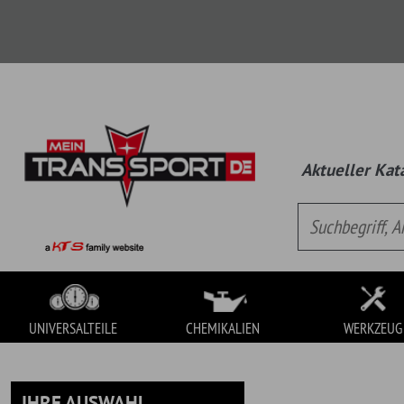
Aktueller Katalog:
Univ
UNIVERSALTEILE
CHEMIKALIEN
WERKZEUG
IHRE AUSWAHL
UNIVERSALTEILE
Es handelt sich hierbei um