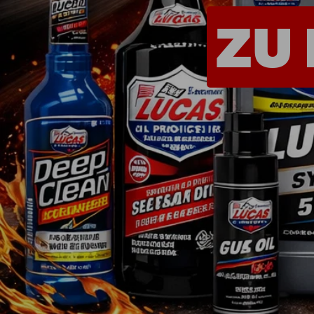
Shop - Quickies
Universelle Teile
Motorenteile
Werkzeug
Farben & Lacke
Non.Automotive
Sonderposten
Teileanfrage