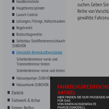
Selbstbau Stahlflexbremsschlauch-
ZUBEHÖR
Umrüstkit-Bremskraftverstärker
Scheibenbremmse vorne und
Trommelbremse hinten
Scheibenbremse vorne und hinten
Vakuumpumpe-ZUBEHÖR
Vakuumtank-ZUBEHÖR
Elektrik
Fahrwerk & Achse
Felgen, Reifen
Filter
Getränke
Getriebe
Hitzeschutz
Innenausstattung
Instrumente
Karosserieteile