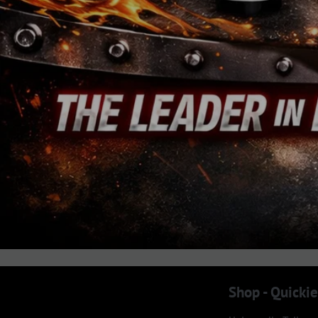
Jedes Logo ist Eigentum des jeweiligen Inhabers. Das GM®-, Chrysler®-, Jeep®- u