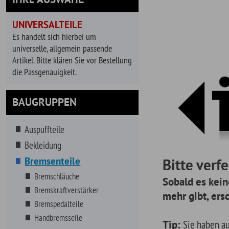
universelle, allgemein passende
Artikel. Bitte klären Sie vor Bestellung
die Passgenauigkeit.
BAUGRUPPEN
Auspuffteile
Bekleidung
Bremsenteile
Bitte verfeinern
Bremschläuche
Sobald es keine releva
Bremskraftverstärker
mehr gibt, erscheinen a
Bremspedalteile
Handbremsseile
Tip:
Sie haben auch die Mög
Handbremsteile
suchen. Geben Sie dazu einfa
Hauptbremszylinder
Reihe von Vorschlägen für Ihr
Launch Control
gewählte Fahrzeug.
Leitungen, Fittings, Hohlschrauben
Regelventil
Rückschlagventile