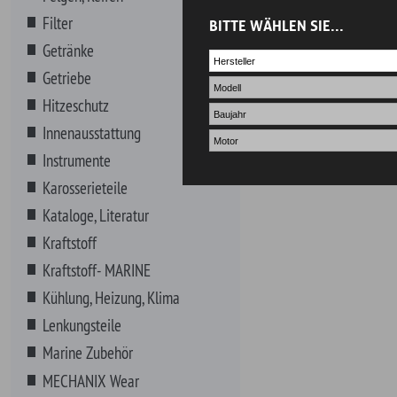
Kataloge, Literatur
Kraftstoff
Kraftstoff- MARINE
Kühlung, Heizung, Klima
Lenkungsteile
Marine Zubehör
MECHANIX Wear
Motor Komplett
Motorenteile
Non-Automotive
NOS Systeme
Riemen, Schläuche, Wischer
Schmierstoffe
Schrauben, Fittings, Klips
Sortimente
VHT Farben
Werkzeuge