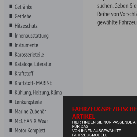
Karosserieteile
Kataloge, Literatur
Kraftstoff
Kraftstoff- MARINE
Kühlung, Heizung, Klima
Lenkungsteile
Marine Zubehör
MECHANIX Wear
Motor Komplett
Motorenteile
Non-Automotive
Anstecknadeln
Antennenbälle
Aufkleber
Aufnäher
Banner
Barhocker/Tische
Bleistifte und Kugelschreiber