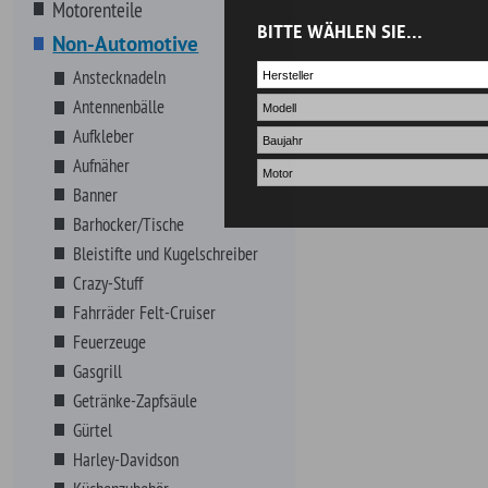
Crazy-Stuff
Fahrräder Felt-Cruiser
Feuerzeuge
Gasgrill
Getränke-Zapfsäule
Gürtel
Harley-Davidson
Küchenzubehör
Leuchtschilder
Mechaniker-Handschuhe
MOON Eyes-Zubehör
Mousepad
Mülleimer
Schilder- Blech, Kunststoff, Holz
Schlüsselanhänger
Smartphone / Tablet Halter
Sonnenschutz (Frontscheibe)
Uhren
NOS Systeme