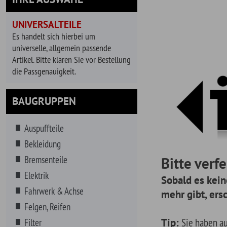
universelle, allgemein passende
Artikel. Bitte klären Sie vor Bestellung
die Passgenauigkeit.
BAUGRUPPEN
Auspuffteile
Bekleidung
Bremsenteile
Bitte verfeinern
Elektrik
Sobald es keine releva
Fahrwerk & Achse
mehr gibt, erscheinen a
Felgen, Reifen
Tip:
Sie haben auch die Mög
Filter
suchen. Geben Sie dazu einfa
Getränke
Reihe von Vorschlägen für Ihr
Getriebe
gewählte Fahrzeug.
Hitzeschutz
Innenausstattung
Instrumente