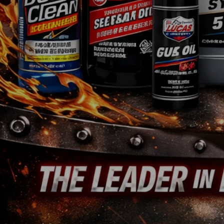
Universelle Teile
Motorenteile
Werkzeug
Farben & Lacke
Non.Automotive
Sonderposten
Teileanfrage
Jedes Logo ist Eigentum des jeweiligen Inhabers. Das GM®-, Chrysler®-, Jeep®- u