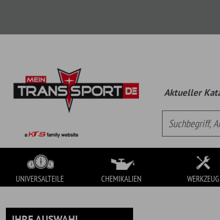
Aktueller Katalog:
Univ
UNIVERSALTEILE
CHEMIKALIEN
WERKZEUG
IHRE AUSWAHL
UNIVERSALTEILE
Es handelt sich hierbei um