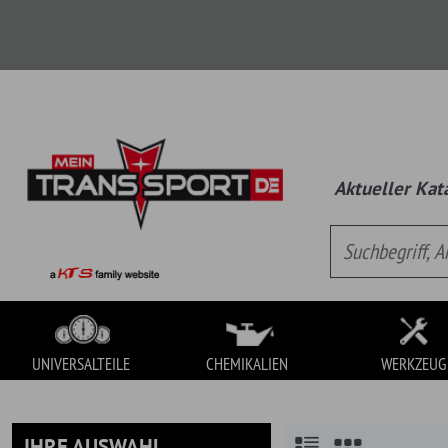
Aktueller Katalog:
Univ
UNIVERSALTEILE
CHEMIKALIEN
WERKZEUG
IHRE AUSWAHL
» Non-Automotive
» Banner
UNIVERSALTEILE
Es handelt sich hierbei um