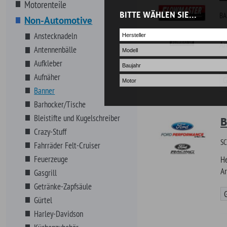
Crazy-Stuff
SCHILD - FORD RACI
Fahrräder Felt-Cruiser
Feuerzeuge
Hersteller
Artikel-Nr.
Gasgrill
Getränke-Zapfsäule
Günstiger!
Gürtel
Harley-Davidson
Küchenzubehör
Leuchtschilder
Banner H
Mechaniker-Handschuhe
BANNER HOLLEY Fam
MOON Eyes-Zubehör
Hersteller
Mousepad
Artikel-Nr.
Mülleimer
Schilder- Blech, Kunststoff, Holz
Schlüsselanhänger
Günstiger!
Smartphone / Tablet Halter
Sonnenschutz (Frontscheibe)
Uhren
Banner K
NOS Systeme