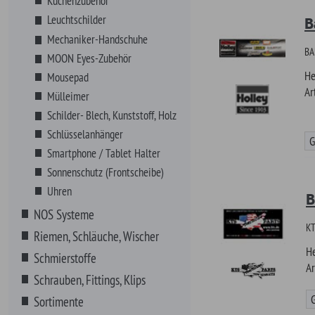
KTS AMERICAN PAR
Riemen, Schläuche, Wischer
Hersteller
Schmierstoffe
Artikel-Nr.
Schrauben, Fittings, Klips
Günstiger!
Sortimente
VHT Farben
Werkzeuge
Zündung
Banner K
Maße: 300 x 100cm,
Hersteller
Artikel-Nr.
Günstiger!
Banner L
Maße: 1170mm x 7
Hersteller