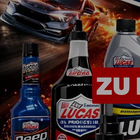
Shop - Quickies
Universelle Teile
Motorenteile
Werkzeug
Farben & Lacke
Non.Automotive
Sonderposten
Teileanfrage