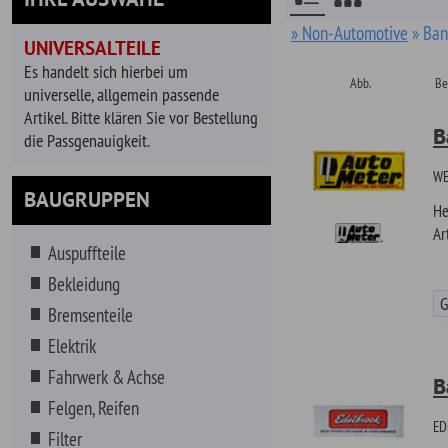
Abb.
Bezeichnung, Kurzb
universelle, allgemein passende
Artikel. Bitte klären Sie vor Bestellung
Banner A
die Passgenauigkeit.
WERBEBANNER - AU
BAUGRUPPEN
Hersteller
Artikel-Nr.
Auspuffteile
Bekleidung
Günstiger!
Bremsenteile
Elektrik
Fahrwerk & Achse
Banner E
Felgen, Reifen
EDELBROCK - WERBE
Filter
Hersteller
Getränke
Artikel-Nr.
Getriebe
Hitzeschutz
Günstiger!
Innenausstattung
Instrumente