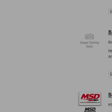
Günstiger!
Banner N
BANNER - N O S, Mat
Hersteller
Artikel-Nr.
Günstiger!
.
*L)
Gilt für Lieferungen nach Deutschland. Lieferz