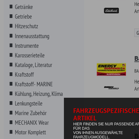
Karosserieteile
Banner E
Kataloge, Literatur
BANNER - ENERGY 
Kraftstoff
Hersteller
Kraftstoff- MARINE
Artikel-Nr.
Kühlung, Heizung, Klima
Lenkungsteile
Günstiger!
Marine Zubehör
MECHANIX Wear
Motor Komplett
Banner F
Motorenteile
BANNER - FLOWMAST
Non-Automotive
Hersteller
Anstecknadeln
Artikel-Nr.
Antennenbälle
Aufkleber
Aufnäher
Günstiger!
Banner
Barhocker/Tische
Bleistifte und Kugelschreiber
Banner F