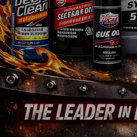
Jedes Logo ist Eigentum des jeweiligen Inhabers. Das GM®-, Chrysler®-, Jeep®- u