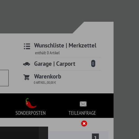
liste | Merkzettel
 | Carport
0
korb
TEILEANFRAGE
1
Preis