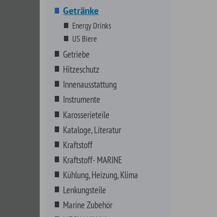
Innenausstattung
Instrumente
Karosserieteile
Kataloge, Literatur
Kraftstoff
Kraftstoff- MARINE
Kühlung, Heizung, Klima
Lenkungsteile
Marine Zubehör
MECHANIX Wear
Motor Komplett
Motorenteile
Non-Automotive
NOS Systeme
Riemen, Schläuche, Wischer
Schmierstoffe
Schrauben, Fittings, Klips