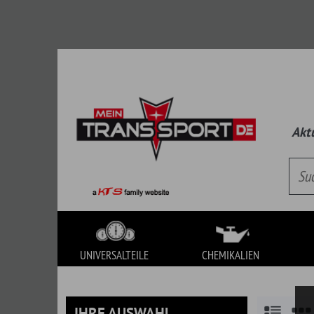
Aktueller Kat
UNIVERSALTEILE
CHEMIKALIEN
WERKZEUG
IHRE AUSWAHL
UNIVERSALTEILE
Abb.
Be
Es handelt sich hierbei um