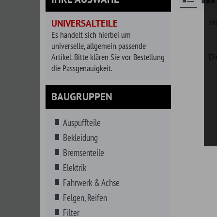
universelle, allgemein passende
Artikel. Bitte klären Sie vor Bestellung
Die Prozedur o
die Passgenauigkeit.
BAUGRUPPEN
Auspuffteile
Bekleidung
Bremsenteile
Elektrik
Fahrwerk & Achse
Felgen, Reifen
Filter
Getränke
Energy Drinks
US Biere
Getriebe
Hitzeschutz