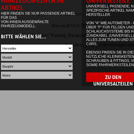
Microsoft OLE DB Driver for SQL Server
Fehler "80040e10'
der Funktion "Katalog_Baugruppen" erwartet den @C6BGNU-Parameter, der nicht 
/includes/_script_UnterAbfragen.asp
, Zeile 892