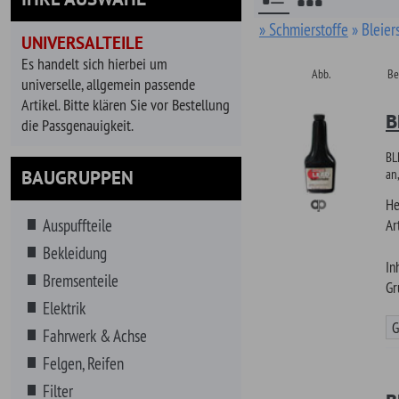
Abb.
Bezeichnung, Kurzb
universelle, allgemein passende
Artikel. Bitte klären Sie vor Bestellung
Bleiersat
die Passgenauigkeit.
BLEIERSATZ - Für 
BAUGRUPPEN
an,
Hersteller
Auspuffteile
Artikel-Nr.
Bekleidung
Inhalt
Bremsenteile
Grundpreis
Elektrik
Günstiger!
Fahrwerk & Achse
Felgen, Reifen
Filter
Bleiersatz
Getränke
BLEIERSATZ - Für F
Getriebe
vor Verschleiß,
Hitzeschutz
Hersteller
Innenausstattung
Artikel-Nr.
Instrumente