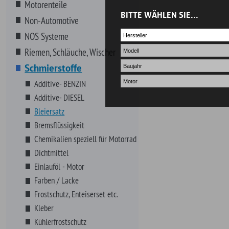
Bremsflüssigkeit
Chemikalien speziell für Motorrad
Dichtmittel
Einlauföl - Motor
Farben / Lacke
Frostschutz, Enteiserset etc.
Kleber
Kühlerfrostschutz
Lagerfett,Schmiermittel
Lecksuchflüssigkeit- KAROSSERIE
LIQUI MOLY Produkte
LUCAS OIL Produkte
Montagepasten, -Öle
Motor-, Getriebe-, Kühlerspülung
Octane Booster
Öle
Pflegen, Polituren
Reinigen, Polituren
Sicherungsmittel
Schrauben, Fittings, Klips