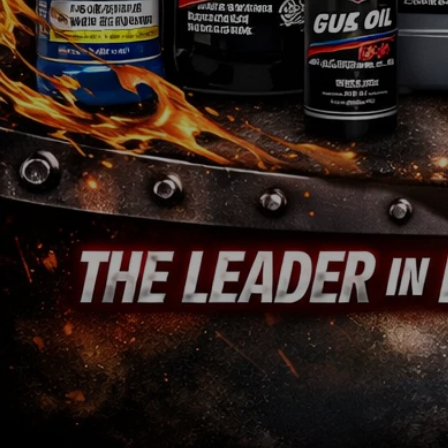
Farben & Lacke
Non.Automotive
Sonderposten
Teileanfrage
Jedes Logo ist Eigentum des jeweiligen Inhabers. Das GM®-, Chrysler®-, Jeep®- 