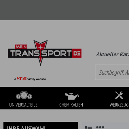
Aktueller Katalog:
Univ
UNIVERSALTEILE
CHEMIKALIEN
WERKZEUG
IHRE AUSWAHL
» Schmierstoffe
» Bleiersatz
UNIVERSALTEILE
Es handelt sich hierbei um