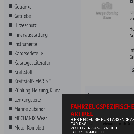
Inhalt
Karosserieteile
Grundpreis
Kataloge, Literatur
Günstiger!
Kraftstoff
Kraftstoff- MARINE
Kühlung, Heizung, Klima
.
Lenkungsteile
Marine Zubehör
MECHANIX Wear
*L)
Gilt für Lieferungen nach Deutschland. Lieferz
Motor Komplett
Motorenteile
Non-Automotive
NOS Systeme
Riemen, Schläuche, Wischer
Schmierstoffe
Additive- BENZIN
Additive- DIESEL
Bleiersatz