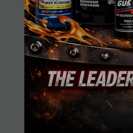
Jedes Logo ist Eigentum des jeweiligen Inhabers. Das GM®-, Chrysle