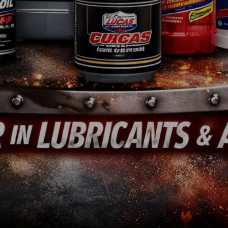
Motorenteile
Datenschutzerklärung
Werkzeug
AGB &
Kundeninformationen
Farben & Lacke
Widerufsbelehrung
Non.Automotive
Zahlung & Versand
Sonderposten
Entsorgung von Altöl
Teileanfrage
Entsorgung von
Altbatterien
Ver
r®-, Jeep®- und Ford® Logo sind eingetragene Warenzeichen. SID|WID|iD : 687896413202
173285