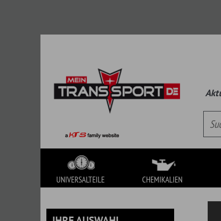
Aktueller Kat
UNIVERSALTEILE
CHEMIKALIEN
WERKZEUG
IHRE AUSWAHL
UNIVERSALTEILE
Es handelt sich hierbei um