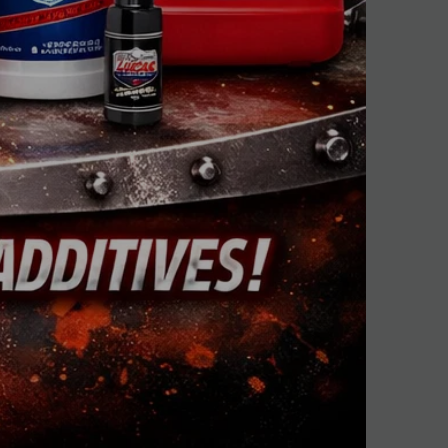
trag widerrufen
618 SHP|iD : 7532589654125 |