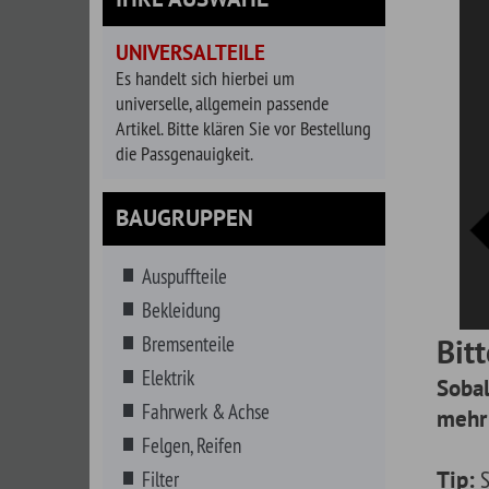
universelle, allgemein passende
Artikel. Bitte klären Sie vor Bestellung
die Passgenauigkeit.
BAUGRUPPEN
Auspuffteile
Bekleidung
Bremsenteile
Bitte verf
Elektrik
Sobald es kei
Fahrwerk & Achse
mehr gibt, ers
Felgen, Reifen
Tip:
Sie haben a
Filter
suchen. Geben Sie
Getränke
Reihe von Vorschl
Getriebe
gewählte Fahrzeu
Hitzeschutz
Anlasser
Auspuffisolierung