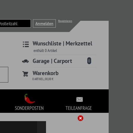
Registrieren
liste | Merkzettel
 | Carport
0
korb
TEILEANFRAGE