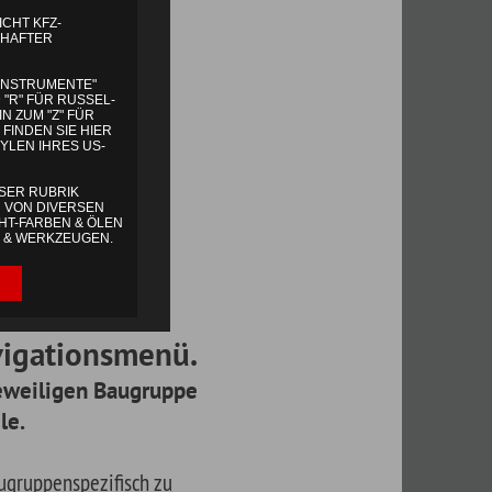
ü.
pe
ine
en