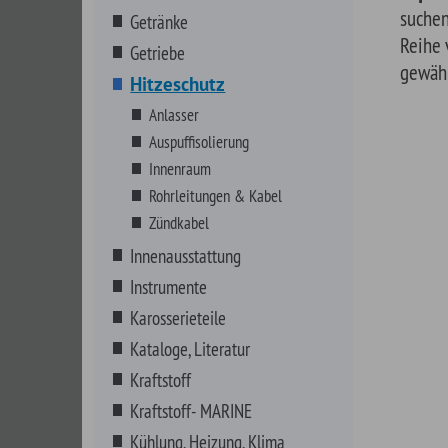
Innenraum
Rohrleitungen & Kabel
Zündkabel
Innenausstattung
Instrumente
Karosserieteile
Kataloge, Literatur
Kraftstoff
Kraftstoff- MARINE
Kühlung, Heizung, Klima
Lenkungsteile
Marine Zubehör
MECHANIX Wear
Motor Komplett
Motorenteile
Non-Automotive
NOS Systeme