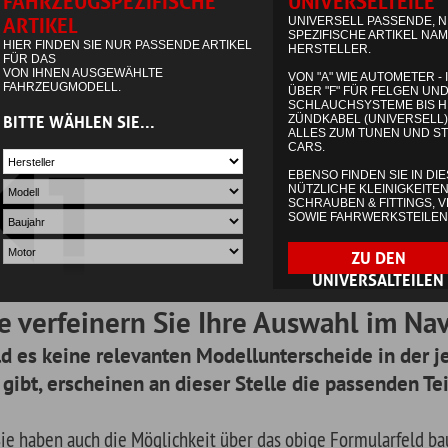
einern Sie Ihre Auswahl im Navigationsmen
ne relevanten Modellunterscheide in der jeweiligen Baugrup
cheinen an dieser Stelle die passenden Teile.
uch die Möglichkeit über das obige Formularfeld baugruppenspezifisch zu
 dazu einfach das benötige Suchwort ein. Im zweiten Schritt erscheinen e
ägen für Ihren Suchbegriff (wie Sie es von google kennen) für das von Ihn
g.