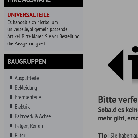
universelle, allgemein passende
Artikel. Bitte klären Sie vor Bestellung
die Passgenauigkeit.
BAUGRUPPEN
Auspuffteile
Bekleidung
Bremsenteile
Bitte verfeinern
Elektrik
Sobald es keine releva
Fahrwerk & Achse
mehr gibt, erscheinen a
Felgen, Reifen
Tip:
Sie haben auch die Mög
Filter
suchen. Geben Sie dazu einfa
Getränke
Reihe von Vorschlägen für Ihr
Getriebe
gewählte Fahrzeug.
Hitzeschutz
Innenausstattung
Instrumente