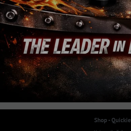
Jedes Logo ist Eigentum des jeweiligen Inhabers. Das GM®-, Chrysler®-, Jeep®- u