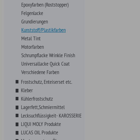
Lagerfett,Schmiermittel
Lecksuchflüssigkeit- KAROSSERIE
LIQUI MOLY Produkte
LUCAS OIL Produkte
Montagepasten, -Öle
Motor-, Getriebe-, Kühlerspülung
Octane Booster
Öle
Pflegen, Polituren
Reinigen, Polituren
Sicherungsmittel
Schrauben, Fittings, Klips
Sortimente
VHT Farben
Werkzeuge
Zündung