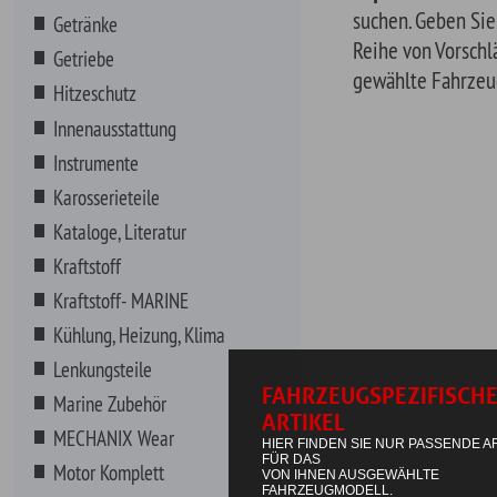
Karosserieteile
Kataloge, Literatur
Kraftstoff
Kraftstoff- MARINE
Kühlung, Heizung, Klima
Lenkungsteile
Marine Zubehör
MECHANIX Wear
Motor Komplett
Motorenteile
Non-Automotive
NOS Systeme
Riemen, Schläuche, Wischer
Schmierstoffe
Additive- BENZIN
Additive- DIESEL
Bleiersatz