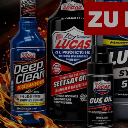
Shop - Quickies
Universelle Teile
Motorenteile
Werkzeug
Farben & Lacke
Non.Automotive
Sonderposten
Teileanfrage