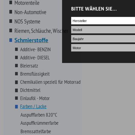
Bremsflüssigkeit
Chemikalien speziell für Motorrad
Dichtmittel
Einlauföl - Motor
Farben / Lacke
Auspufffarben 820°C
Auspuffkrümmerfarbe
Bremssattelfarbe
Epoxyfarben (Roststopper)
Felgenlacke
Grundierungen
Kunststoff/Plastikfarben
Metal Tint
Motorfarben
Schrumpflacke Wrinkle Finish
Universallacke Quick Coat
Verschiedene Farben
Frostschutz, Enteiserset etc.
Kleber
Kühlerfrostschutz