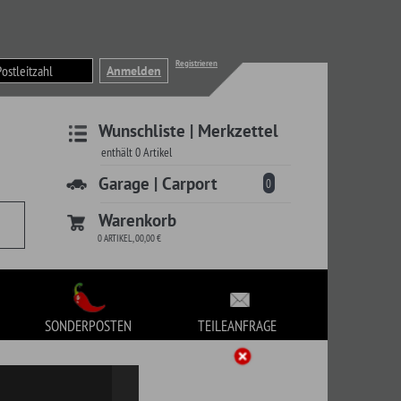
Registrieren
liste | Merkzettel
 | Carport
0
korb
TEILEANFRAGE