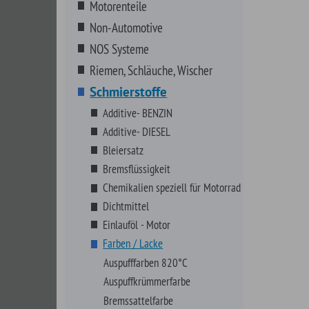
Bremsflüssigkeit
Chemikalien speziell für Motorrad
Dichtmittel
Einlauföl - Motor
Farben / Lacke
Auspufffarben 820°C
Auspuffkrümmerfarbe
Bremssattelfarbe
Epoxyfarben (Roststopper)
Felgenlacke
Grundierungen
Kunststoff/Plastikfarben
Metal Tint
Motorfarben
Schrumpflacke Wrinkle Finish
Universallacke Quick Coat
Verschiedene Farben
Frostschutz, Enteiserset etc.
Kleber
Kühlerfrostschutz