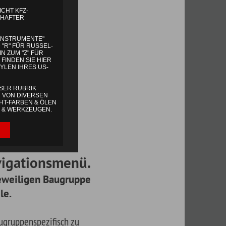
ü.
pe
ine
en