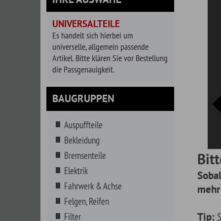
universelle, allgemein passende
Artikel. Bitte klären Sie vor Bestellung
die Passgenauigkeit.
BAUGRUPPEN
Auspuffteile
Bekleidung
Bremsenteile
Bitte verf
Elektrik
Sobald es kei
Fahrwerk & Achse
mehr gibt, ers
Felgen, Reifen
Tip:
Sie haben a
Filter
suchen. Geben Sie
Getränke
Reihe von Vorschl
Getriebe
gewählte Fahrzeu
Hitzeschutz
Innenausstattung
Instrumente