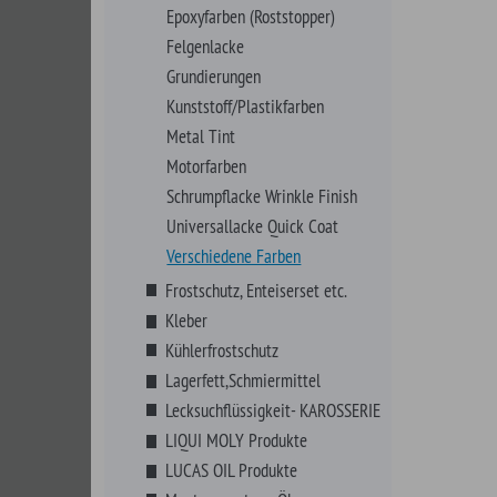
Lagerfett,Schmiermittel
Lecksuchflüssigkeit- KAROSSERIE
LIQUI MOLY Produkte
LUCAS OIL Produkte
Montagepasten, -Öle
Motor-, Getriebe-, Kühlerspülung
Octane Booster
Öle
Pflegen, Polituren
Reinigen, Polituren
Sicherungsmittel
Schrauben, Fittings, Klips
Sortimente
VHT Farben
Werkzeuge
Zündung