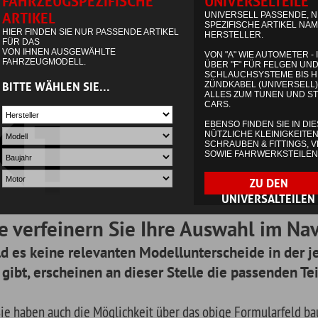
einern Sie Ihre Auswahl im Navigationsmen
ne relevanten Modellunterscheide in der jeweiligen Baugrup
cheinen an dieser Stelle die passenden Teile.
uch die Möglichkeit über das obige Formularfeld baugruppenspezifisch zu
 dazu einfach das benötige Suchwort ein. Im zweiten Schritt erscheinen e
ägen für Ihren Suchbegriff (wie Sie es von google kennen) für das von Ihn
g.