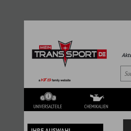
Aktueller Kat
UNIVERSALTEILE
CHEMIKALIEN
WERKZEUG
IHRE AUSWAHL
UNIVERSALTEILE
Es handelt sich hierbei um