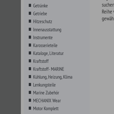
Karosserieteile
Kataloge, Literatur
Kraftstoff
Kraftstoff- MARINE
Kühlung, Heizung, Klima
Lenkungsteile
Marine Zubehör
MECHANIX Wear
Motor Komplett
Motorenteile
Non-Automotive
NOS Systeme
Riemen, Schläuche, Wischer
Schmierstoffe
Additive- BENZIN
Additive- DIESEL
Bleiersatz