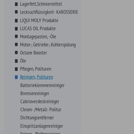
Cabrioverdeckreiniger
Chrom- /Metall- Politur
Dichtungsentferner
Einspritzanlagenreiniger
Felgen- /Reifenreiniger
Fliegen- /Teer Entferner
Handwaschpaste
Luftfilterreiniger
Ölfleckenentferner
Polsterreiniger
Reinigungstücher
Scheibenreiniger
Universalreiniger
Vergaserreiniger
Sicherungsmittel
Schrauben, Fittings, Klips
Sortimente
VHT Farben
Werkzeuge