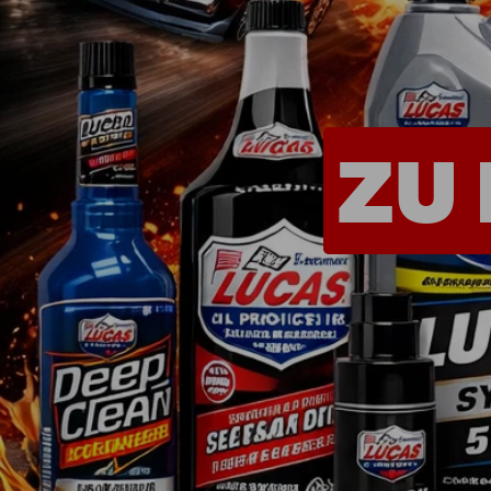
Shop - Quickies
Universelle Teile
Motorenteile
Werkzeug
Farben & Lacke
Non.Automotive
Sonderposten