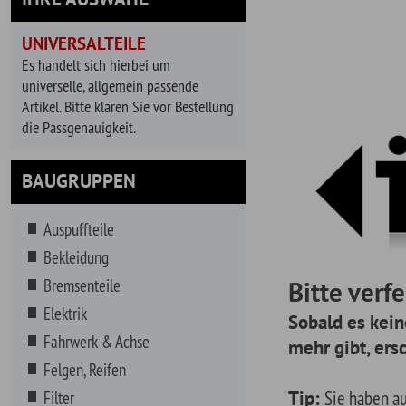
universelle, allgemein passende
Artikel. Bitte klären Sie vor Bestellung
die Passgenauigkeit.
BAUGRUPPEN
Auspuffteile
Bekleidung
Bremsenteile
Bitte verfeinern
Elektrik
Sobald es keine releva
Fahrwerk & Achse
mehr gibt, erscheinen a
Felgen, Reifen
Tip:
Sie haben auch die Mög
Filter
suchen. Geben Sie dazu einfa
Getränke
Reihe von Vorschlägen für Ihr
Getriebe
gewählte Fahrzeug.
Hitzeschutz
Innenausstattung
Instrumente