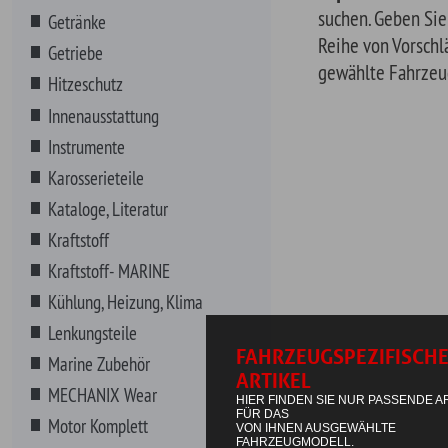
Karosserieteile
Kataloge, Literatur
Kraftstoff
Kraftstoff- MARINE
Kühlung, Heizung, Klima
Lenkungsteile
Marine Zubehör
MECHANIX Wear
Motor Komplett
Motorenteile
Non-Automotive
NOS Systeme
Riemen, Schläuche, Wischer
Schmierstoffe
Additive- BENZIN
Additive- DIESEL
Bleiersatz