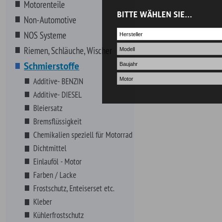
Bremsflüssigkeit
Chemikalien speziell für Motorrad
Dichtmittel
Einlauföl - Motor
Farben / Lacke
Frostschutz, Enteiserset etc.
Kleber
Kühlerfrostschutz
Lagerfett,Schmiermittel
Lecksuchflüssigkeit- KAROSSERIE
LIQUI MOLY Produkte
LUCAS OIL Produkte
Montagepasten, -Öle
Motor-, Getriebe-, Kühlerspülung
Octane Booster
Öle
Pflegen, Polituren
Reinigen, Polituren
Batterieklemmenreiniger
Bremsenreiniger