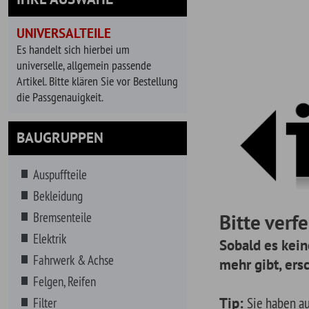
universelle, allgemein passende
Artikel. Bitte klären Sie vor Bestellung
die Passgenauigkeit.
BAUGRUPPEN
Auspuffteile
Bekleidung
Bremsenteile
Bitte verfeinern
Elektrik
Sobald es keine releva
Fahrwerk & Achse
mehr gibt, erscheinen a
Felgen, Reifen
Tip:
Sie haben auch die Mög
Filter
suchen. Geben Sie dazu einfa
Getränke
Reihe von Vorschlägen für Ihr
Getriebe
gewählte Fahrzeug.
Hitzeschutz
Innenausstattung
Instrumente