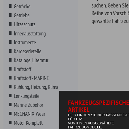
Karosserieteile
Kataloge, Literatur
Kraftstoff
Kraftstoff- MARINE
Kühlung, Heizung, Klima
Lenkungsteile
Marine Zubehör
MECHANIX Wear
Motor Komplett
Motorenteile
Non-Automotive
NOS Systeme
Riemen, Schläuche, Wischer
Schmierstoffe
Additive- BENZIN
Additive- DIESEL
Bleiersatz