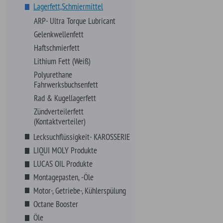
LUCAS OIL Produkte
Montagepasten, -Öle
Motor-, Getriebe-, Kühlerspülung
Octane Booster
Öle
Pflegen, Polituren
Reinigen, Polituren
Sicherungsmittel
Schrauben, Fittings, Klips
Sortimente
VHT Farben
Werkzeuge
Zündung