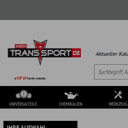
Aktueller Katalog:
Univ
UNIVERSALTEILE
CHEMIKALIEN
WERKZEUG
IHRE AUSWAHL
UNIVERSALTEILE
Es handelt sich hierbei um