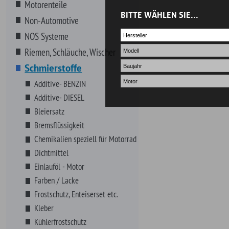
Bremsflüssigkeit
Chemikalien speziell für Motorrad
Dichtmittel
Einlauföl - Motor
Farben / Lacke
Frostschutz, Enteiserset etc.
Kleber
Kühlerfrostschutz
Lagerfett,Schmiermittel
ARP- Ultra Torque Lubricant
Gelenkwellenfett
Haftschmierfett
Lithium Fett (Weiß)
Polyurethane
Fahrwerksbuchsenfett
Rad & Kugellagerfett
Zündverteilerfett
(Kontaktverteiler)
Lecksuchflüssigkeit- KAROSSERIE
LIQUI MOLY Produkte