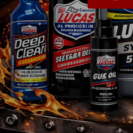
Shop - Quickies
Universelle Teile
Motorenteile
Werkzeug
Farben & Lacke
Non.Automotive
Sonderposten
Teileanfrage
Jedes Logo ist Eigentum des jeweiligen Inhabers. Das GM®-, Chrysler®-, Jeep®- u