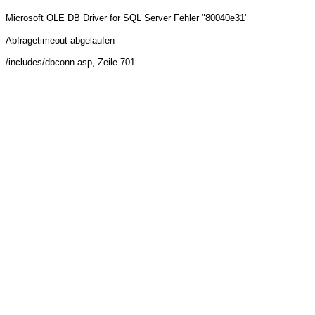
Microsoft OLE DB Driver for SQL Server
Fehler "80040e31'
Abfragetimeout abgelaufen
/includes/dbconn.asp
, Zeile 701