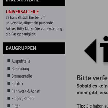
universelle, allgemein passende
Artikel. Bitte klären Sie vor Bestellung
die Passgenauigkeit.
BAUGRUPPEN
Auspuffteile
Bekleidung
Bremsenteile
Bitte verfeinern
Elektrik
Sobald es keine releva
Fahrwerk & Achse
mehr gibt, erscheinen a
Felgen, Reifen
Tip:
Sie haben auch die Mög
Filter
suchen. Geben Sie dazu einfa
Getränke
Reihe von Vorschlägen für Ihr
Getriebe
gewählte Fahrzeug.
Hitzeschutz
Innenausstattung
Instrumente