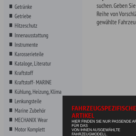
Karosserieteile
Kataloge, Literatur
Kraftstoff
Kraftstoff- MARINE
Kühlung, Heizung, Klima
Lenkungsteile
Marine Zubehör
MECHANIX Wear
Motor Komplett
Motorenteile
Blockteile
Dichtungen Anbauteileile À
Komplette Motoren
Motorhalter
Ölversorgung
Zubehör Dichtungen HP-
Flammrohr (Krümmer/Rohr)
Zubehör Dichtungen HP-
Ventilschaft