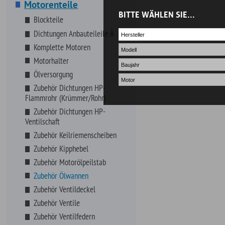
Zubehör Keilriemenscheiben
Zubehör Kipphebel
Zubehör Motorölpeilstab
Zubehör Ölwannen
Zubehör Ventildeckel
Zubehör Ventile
Zubehör Ventilfedern
Non-Automotive
NOS Systeme
Riemen, Schläuche, Wischer
Schmierstoffe
Schrauben, Fittings, Klips
Sortimente
VHT Farben
Werkzeuge
Zündung