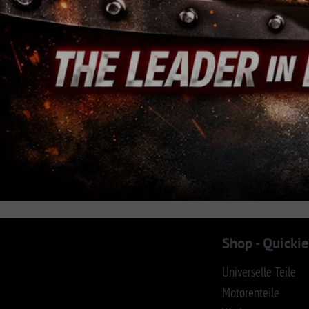
Jedes Logo ist Eigentum des jeweiligen Inhabers. Das GM®-, Chrysler®-, Jeep®- u