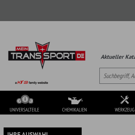
Aktueller Katalog:
Univ
UNIVERSALTEILE
CHEMIKALIEN
WERKZEUG
IHRE AUSWAHL
UNIVERSALTEILE
Es handelt sich hierbei um