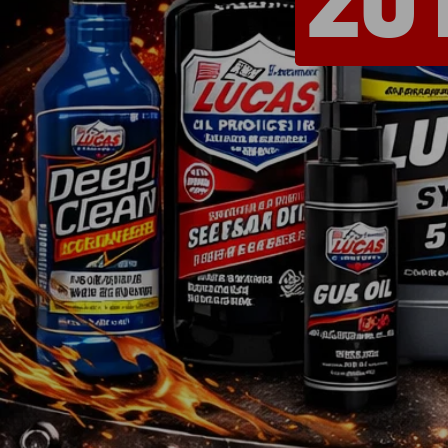
Shop - Quickies
Universelle Teile
Motorenteile
Werkzeug
Farben & Lacke
Non.Automotive
Sonderposten
Teileanfrage